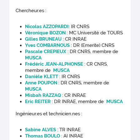
Chercheur.es :
Nicolas AZZOPARDI:
IR CNRS
Véronique BOZON
: MC Université de TOURS
Gilles BRUNEAU
: CR INRAE
Yves COMBARNOUS
: DR (Emerite) CNRS
Pascale CREPIEUX
: DR CNRS, membre de
MUSCA
Frédéric JEAN-ALPHONSE
: CR CNRS,
membre de
MUSCA
Danièle KLETT
: IR CNRS
Anne POUPON
: DR CNRS, membre de
MUSCA
Misbah RAZZAQ
: CR INRAE
Eric REITER
: DR INRAE, membre de
MUSCA
Ingénieur.es et technicien.nes :
Sabine ALVES
: TR INRAE
Thomas BOULO
: AI INRAE