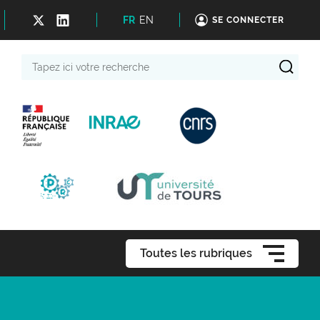
FR
EN
SE CONNECTER
Tapez
ici
votre
recherche
Toutes les rubriques