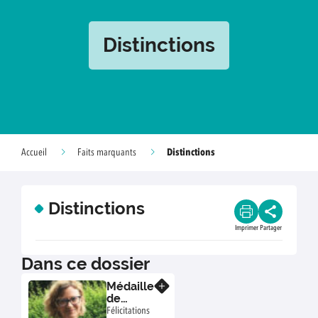
Distinctions
Distinctions
Accueil
Faits marquants
Distinctions
Imprimer
Partager
Dans ce dossier
Médaille
En savoir plus
de
Bronze
Félicitations