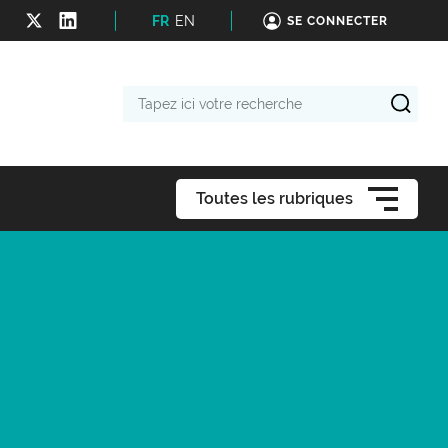
FR
EN
SE CONNECTER
Tapez
ici
votre
recherche
Toutes les rubriques