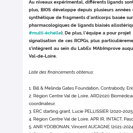
Au niveaux expérimental, différents ligands son
plus, BIOS développe depuis plusieurs années
synthétique de fragments d’anticorps basée su
pharmacologiques de ligands biaisés allostériques
#multi-échelle
). De plus, l’équipe a pour proje
signalisation de ces RCPGs, plus particulièreme
s’intègrent au sein du LabEx MAbImprove auque
Val-de-Loire.
Liste des financements obtenus:
1. Bill & Melinda Gates Foundation, Contrabody, Eric
2. Région Centre Val de Loire, ARD2020 Biomédicam
coordinateur.
3. ERC starting grant, Lucie PELLISSIER (2020-20
4. Région Centre Val de Loire, APR IR, INTACT, Pa
5. ANR YDOBONAN, Vincent AUCAGNE (2021-2024) 