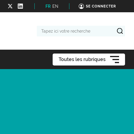
FR
EN
SE CONNECTER
Tapez
ici
votre
recherche
Toutes les rubriques