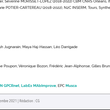
ster, Séverine MORISSET-LOPEZ (2018-2022) CBM CNRS Orléans, I
Marie POTIER-CARTEREAU (2018-2022), N2C INSERM, Tours, Syntheli
esh Jugnarain, Maya Haj-Hassan, Léo Darrigade
nne Poupon, Véronique Bozon, Frédéric Jean-Alphonse, Gilles Brun
RN GPCRnet
,
LabEx MAbImprove
, EPC
Musca
ptembre 2021 | Rédaction : CG