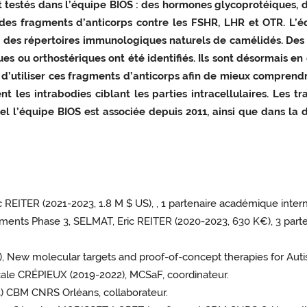
t testés dans l’équipe BIOS : des hormones glycoprotéiques, 
 des fragments d’anticorps contre les FSHR, LHR et OTR. L’
r des répertoires immunologiques naturels de camélidés. Des
 ou orthostériques ont été identifiés. Ils sont désormais en c
t d’utiliser ces fragments d’anticorps afin de mieux comprendr
nt les intrabodies ciblant les parties intracellulaires. Les t
l l’équipe BIOS est associée depuis 2011, ainsi que dans l
 REITER (2021-2023, 1.8 M $ US), , 1 partenaire académique internat
ents Phase 3, SELMAT, Eric REITER (2020-2023, 630 K€), 3 parten
25), New molecular targets and proof-of-concept therapies for A
scale CRÉPIEUX (2019-2022), MCSaF, coordinateur.
CBM CNRS Orléans, collaborateur.