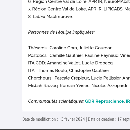
6. Région Centre Val de Loire, APR IR, NeuroMAb
7. Région Centre Val de Loire, APR IR, LIPICABS, 
8. LabEx MabImprove.
Personnes de l’équipe impliquées:
Thésards : Caroline Gora, Juliette Gourdon
Postdocs : Camille Gauthier, Pauline Raynaud, Vin
ITA CDD: Amandine Vallet, Lucile Drobecq
ITA : Thomas Boulo, Christophe Gauthier
Chercheurs : Pascale Crépieux, Lucie Pellissier, A
Misbah Razzaq, Romain Yvinec, Nicolas Azzopardi
Communautés scientifiques:
GDR Reproscience
,
I
Date de modification : 13 février 2024 | Date de création : 17 se