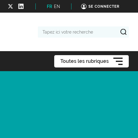
FR
EN
SE CONNECTER
Tapez
ici
votre
recherche
Toutes les rubriques