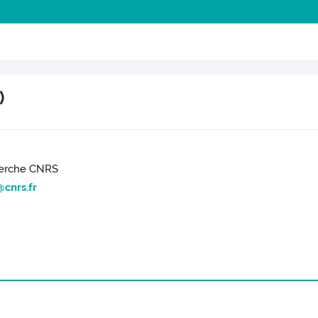
)
herche CNRS
@cnrs.fr