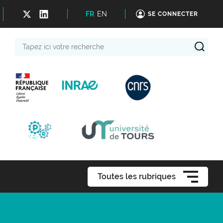
FR
EN
SE CONNECTER
Tapez
ici
votre
recherche
Toutes les rubriques